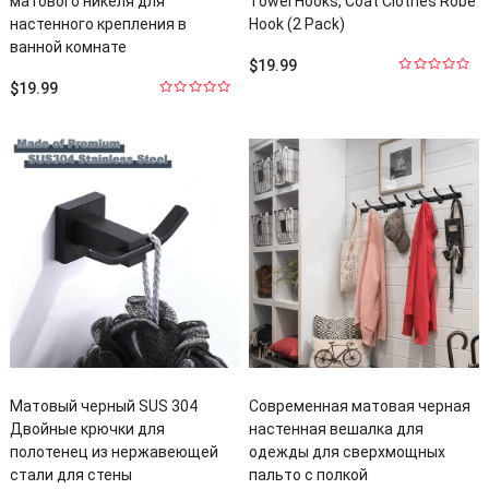
матового никеля для
Towel Hooks
,
Coat Clothes Robe
настенного крепления в
Hook
(2
Pack
)
ванной комнате
$
19.99
0
$
19.99
из
0
5
из
5
Матовый черный SUS 304
Современная матовая черная
Двойные крючки для
настенная вешалка для
полотенец из нержавеющей
одежды для сверхмощных
стали для стены
пальто с полкой