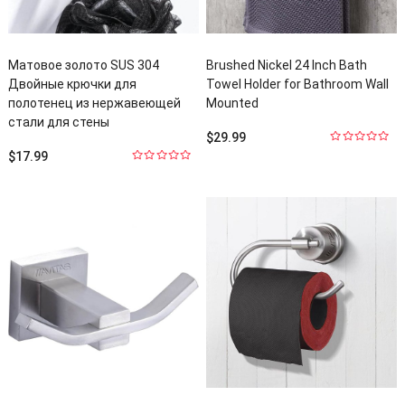
Матовое золото SUS 304
Brushed Nickel
24
Inch Bath
Двойные крючки для
Towel Holder for Bathroom Wall
полотенец из нержавеющей
Mounted
стали для стены
$
29.99
0
$
17.99
из
0
5
из
5