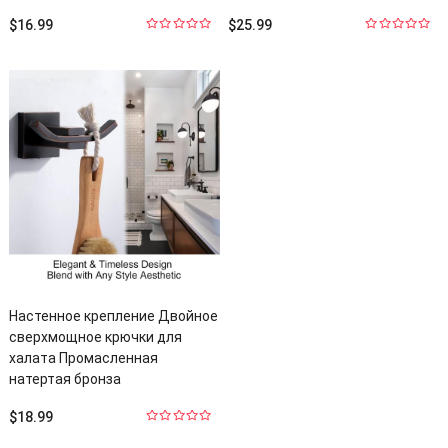
$
16.99
$
25.99
0
0
из
из
5
5
Настенное крепление Двойное
сверхмощное крючки для
халата Промасленная
натертая бронза
$
18.99
0
из