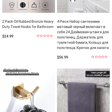
2
Pack Oil Rubbed Bronze Heavy
4 Piece Набор сантехники
Duty Towel Hooks for Bathroom
матовый черный включает в
себя 24 Дюймовая штанга для
$
24.99
полотенец, Держатель для
0
туалетной бумаги, Кольцо для
из
5
полотенца, Крючок для халата
$
56.99
0
из
5